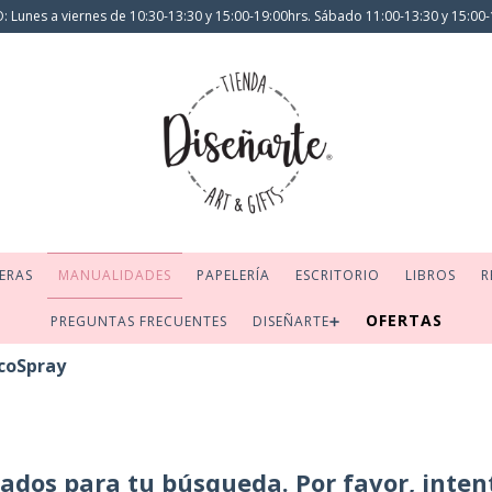
 Lunes a viernes de 10:30-13:30 y 15:00-19:00hrs. Sábado 11:00-13:30 y 15:00-
ERAS
MANUALIDADES
PAPELERÍA
ESCRITORIO
LIBROS
R
OFERTAS
PREGUNTAS FRECUENTES
DISEÑARTE➕
coSpray
dos para tu búsqueda. Por favor, intentá