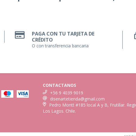
PAGA CON TU TARJETA DE
CRÉDITO
O con transferencia bancaria
CONTACTANOS
+56 9 4039 9019
disenartetienda@gmail.com
Pedro Montt #185 local A y B, Frutillar. Reg
Los Lagos. Chile.