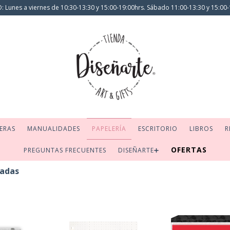
 Lunes a viernes de 10:30-13:30 y 15:00-19:00hrs. Sábado 11:00-13:30 y 15:00-
ERAS
MANUALIDADES
PAPELERÍA
ESCRITORIO
LIBROS
R
OFERTAS
PREGUNTAS FRECUENTES
DISEÑARTE➕
adas