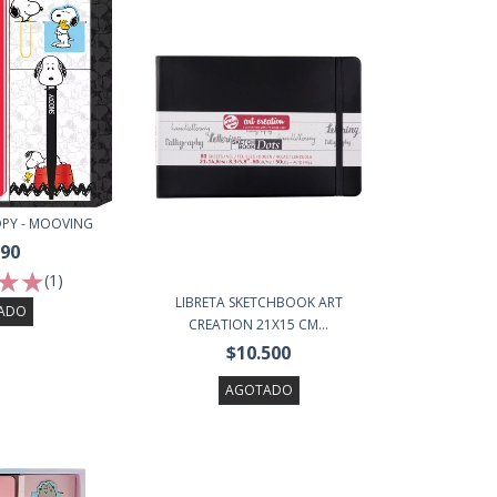
OPY - MOOVING
990
(1)
LIBRETA SKETCHBOOK ART
ADO
CREATION 21X15 CM...
$10.500
AGOTADO