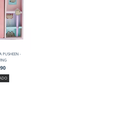
A PUSHEEN -
ING
490
ADO