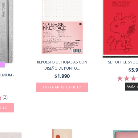
REPUESTO DE HOJAS A5 CON
SET OFFICE SNO
DISEÑO DE PUNTO...
$5.
EMIUM -
$1.990
AGOT
(2)
RITO