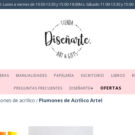
 Lunes a viernes de 10:30-13:30 y 15:00-19:00hrs. Sábado 11:00-13:30 y 15:00-
ERAS
MANUALIDADES
PAPELERÍA
ESCRITORIO
LIBROS
R
OFERTAS
PREGUNTAS FRECUENTES
DISEÑARTE➕
ones de acrílico
Plumones de Acrílico Artel
/