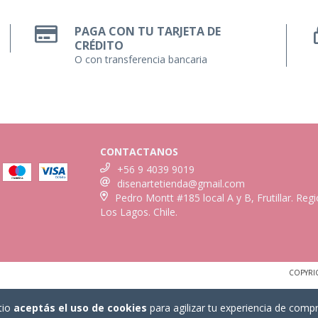
PAGA CON TU TARJETA DE
CRÉDITO
O con transferencia bancaria
CONTACTANOS
+56 9 4039 9019
disenartetienda@gmail.com
Pedro Montt #185 local A y B, Frutillar. Reg
Los Lagos. Chile.
COPYRI
tio
aceptás el uso de cookies
para agilizar tu experiencia de compr