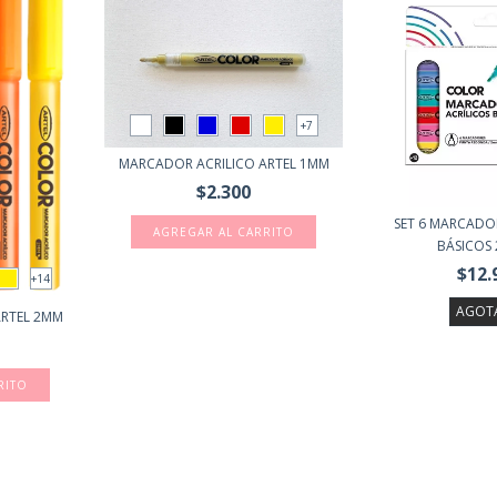
+7
MARCADOR ACRILICO ARTEL 1MM
$2.300
SET 6 MARCADOR
AGREGAR AL CARRITO
BÁSICOS 2
$12.
+14
AGOT
ARTEL 2MM
RITO