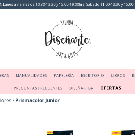
 Lunes a viernes de 10:30-13:30 y 15:00-19:00hrs. Sábado 11:00-13:30 y 15:00-
ERAS
MANUALIDADES
PAPELERÍA
ESCRITORIO
LIBROS
R
OFERTAS
PREGUNTAS FRECUENTES
DISEÑARTE➕
lores
Prismacolor Junior
/