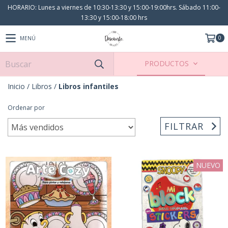
HORARIO: Lunes a viernes de 10:30-13:30 y 15:00-19:00hrs. Sábado 11:00-
13:30 y 15:00-18:00 hrs
0
MENÚ
PRODUCTOS
Inicio
/
Libros
/
Libros infantiles
Ordenar por
FILTRAR
NUEVO