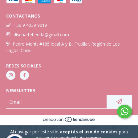
CONTACTANOS
+56 9 4039 9019
disenartetienda@gmail.com
Pedro Montt #185 local A y B, Frutillar. Región de Los
Lagos. Chile.
REDES SOCIALES
NEWSLETTER
COPYRIGHT TIENDA DISEÑARTE - 2026. TODOS LOS DERECHOS RESERVADOS.
Al navegar por este sitio
aceptás el uso de cookies
para
agilizar tu experiencia de compra.