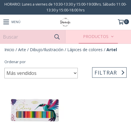
HORARIO: Lunes a viernes de 10:30-13:30 y 15:00-19:00hrs. Sábado 11:00-
13:30 y 15:00-18:00 hrs
0
MENÚ
PRODUCTOS
Inicio
/
Arte
/
Dibujo/Ilustración
/
Lápices de colores
/
Artel
Ordenar por
FILTRAR