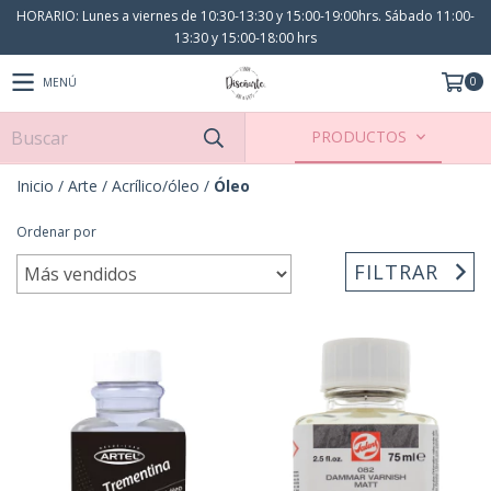
HORARIO: Lunes a viernes de 10:30-13:30 y 15:00-19:00hrs. Sábado 11:00-
13:30 y 15:00-18:00 hrs
0
MENÚ
PRODUCTOS
Inicio
/
Arte
/
Acrílico/óleo
/
Óleo
Ordenar por
FILTRAR