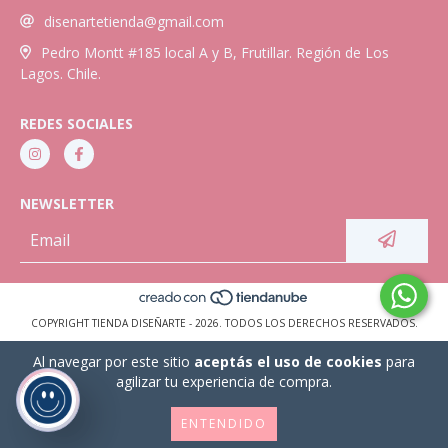
disenartetienda@gmail.com
Pedro Montt #185 local A y B, Frutillar. Región de Los
Lagos. Chile.
REDES SOCIALES
NEWSLETTER
COPYRIGHT TIENDA DISEÑARTE - 2026. TODOS LOS DERECHOS RESERVADOS.
Al navegar por este sitio
aceptás el uso de cookies
para
agilizar tu experiencia de compra.
ENTENDIDO