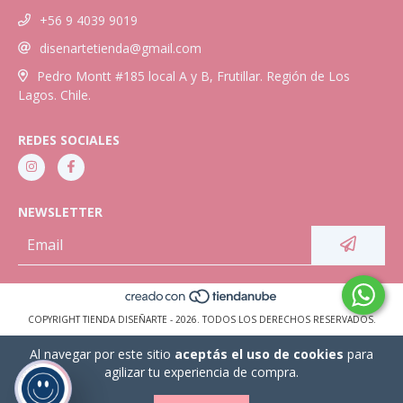
+56 9 4039 9019
disenartetienda@gmail.com
Pedro Montt #185 local A y B, Frutillar. Región de Los
Lagos. Chile.
REDES SOCIALES
NEWSLETTER
COPYRIGHT TIENDA DISEÑARTE - 2026. TODOS LOS DERECHOS RESERVADOS.
Al navegar por este sitio
aceptás el uso de cookies
para
agilizar tu experiencia de compra.