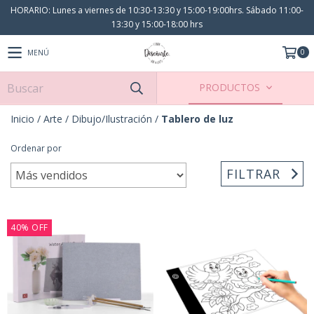
HORARIO: Lunes a viernes de 10:30-13:30 y 15:00-19:00hrs. Sábado 11:00-
13:30 y 15:00-18:00 hrs
0
MENÚ
PRODUCTOS
Inicio
/
Arte
/
Dibujo/Ilustración
/
Tablero de luz
Ordenar por
FILTRAR
40
%
OFF