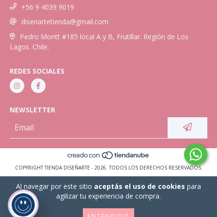
+56 9 4039 9019
disenartetienda@gmail.com
Pedro Montt #185 local A y B, Frutillar. Región de Los
Lagos. Chile.
REDES SOCIALES
NEWSLETTER
COPYRIGHT TIENDA DISEÑARTE - 2026. TODOS LOS DERECHOS RESERVADOS.
Al navegar por este sitio
aceptás el uso de cookies
para
agilizar tu experiencia de compra.
ENTENDIDO