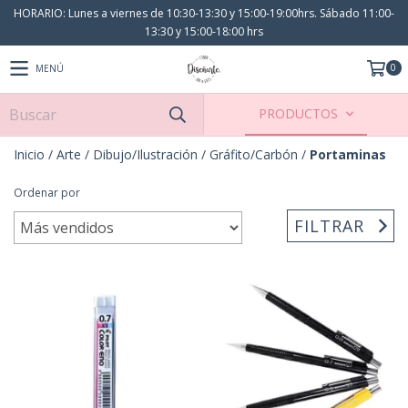
HORARIO: Lunes a viernes de 10:30-13:30 y 15:00-19:00hrs. Sábado 11:00-
13:30 y 15:00-18:00 hrs
0
MENÚ
PRODUCTOS
Inicio
/
Arte
/
Dibujo/Ilustración
/
Gráfito/Carbón
/
Portaminas
Ordenar por
FILTRAR