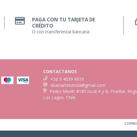
PAGA CON TU TARJETA DE
CRÉDITO
O con transferencia bancaria
CONTACTANOS
+56 9 4039 9019
disenartetienda@gmail.com
Pedro Montt #185 local A y B, Frutillar. Reg
Los Lagos. Chile.
COPYRI