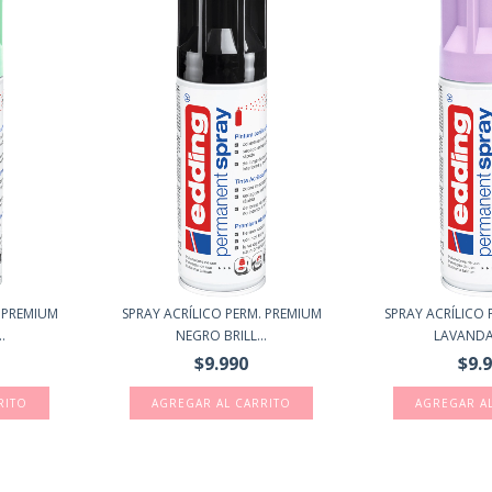
. PREMIUM
SPRAY ACRÍLICO PERM. PREMIUM
SPRAY ACRÍLICO 
.
NEGRO BRILL...
LAVANDA 
$9.990
$9.