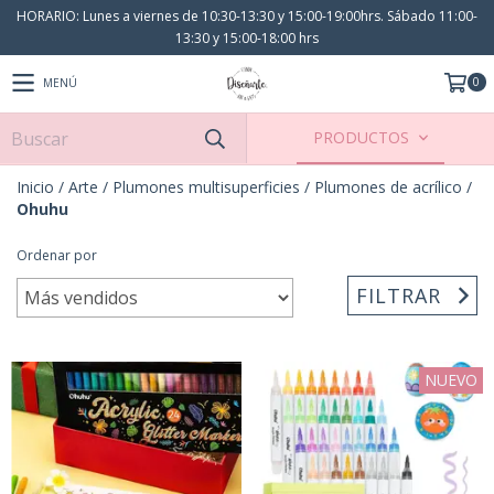
HORARIO: Lunes a viernes de 10:30-13:30 y 15:00-19:00hrs. Sábado 11:00-
13:30 y 15:00-18:00 hrs
0
MENÚ
PRODUCTOS
Inicio
/
Arte
/
Plumones multisuperficies
/
Plumones de acrílico
/
Ohuhu
Ordenar por
FILTRAR
NUEVO