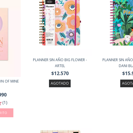
PLANNER SIN AÑO BIG FLOWER -
PLANNER SIN AÑO
ARTEL
DANI BL
$12.570
$15.
ON OF MINE
AGOTADO
AGOT
990
(1)