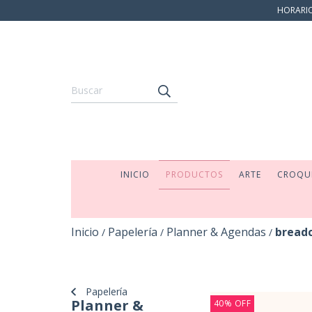
HORARIO:
INICIO
PRODUCTOS
ARTE
CROQU
Inicio
Papelería
Planner & Agendas
bread
/
/
/
Papelería
Planner &
40
%
OFF