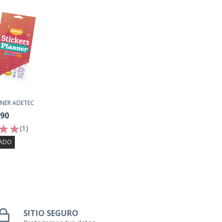
NNER ADETEC
990
(1)
ADO
SITIO SEGURO